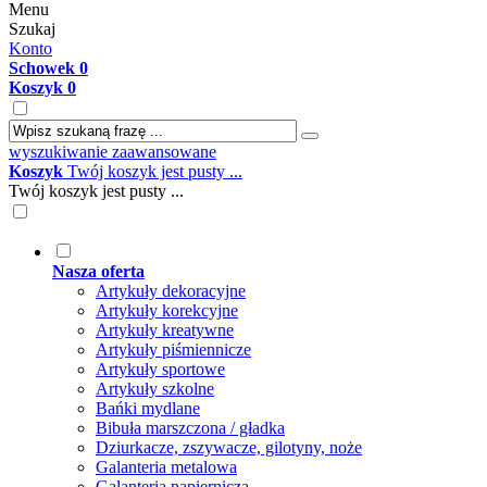
Menu
Szukaj
Konto
Schowek
0
Koszyk
0
wyszukiwanie zaawansowane
Koszyk
Twój koszyk jest pusty ...
Twój koszyk jest pusty ...
Nasza oferta
Artykuły dekoracyjne
Artykuły korekcyjne
Artykuły kreatywne
Artykuły piśmiennicze
Artykuły sportowe
Artykuły szkolne
Bańki mydlane
Bibuła marszczona / gładka
Dziurkacze, zszywacze, gilotyny, noże
Galanteria metalowa
Galanteria papiernicza