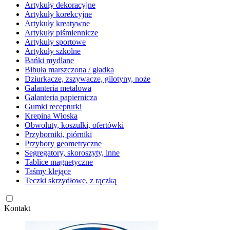
Artykuły dekoracyjne
Artykuły korekcyjne
Artykuły kreatywne
Artykuły piśmiennicze
Artykuły sportowe
Artykuły szkolne
Bańki mydlane
Bibuła marszczona / gładka
Dziurkacze, zszywacze, gilotyny, noże
Galanteria metalowa
Galanteria papiernicza
Gumki recepturki
Krepina Włoska
Obwoluty, koszulki, ofertówki
Przyborniki, piórniki
Przybory geometryczne
Segregatory, skoroszyty, inne
Tablice magnetyczne
Taśmy klejące
Teczki skrzydłowe, z rączką
Kontakt