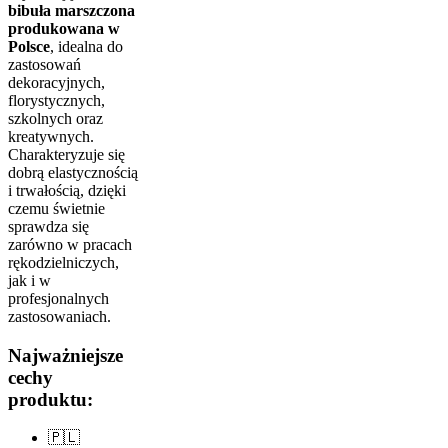
bibuła marszczona
produkowana w
Polsce
, idealna do
zastosowań
dekoracyjnych,
florystycznych,
szkolnych oraz
kreatywnych.
Charakteryzuje się
dobrą elastycznością
i trwałością, dzięki
czemu świetnie
sprawdza się
zarówno w pracach
rękodzielniczych,
jak i w
profesjonalnych
zastosowaniach.
Najważniejsze
cechy
produktu:
🇵🇱