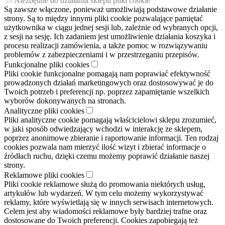
Niezbędne do działania sklepu pliki cookie
Są zawsze włączone, ponieważ umożliwiają podstawowe działanie
strony. Są to między innymi pliki cookie pozwalające pamiętać
użytkownika w ciągu jednej sesji lub, zależnie od wybranych opcji,
z sesji na sesję. Ich zadaniem jest umożliwienie działania koszyka i
procesu realizacji zamówienia, a także pomoc w rozwiązywaniu
problemów z zabezpieczeniami i w przestrzeganiu przepisów.
Funkcjonalne pliki cookies
Pliki cookie funkcjonalne pomagają nam poprawiać efektywność
prowadzonych działań marketingowych oraz dostosowywać je do
Twoich potrzeb i preferencji np. poprzez zapamiętanie wszelkich
wyborów dokonywanych na stronach.
Analityczne pliki cookies
Pliki analityczne cookie pomagają właścicielowi sklepu zrozumieć,
w jaki sposób odwiedzający wchodzi w interakcję ze sklepem,
poprzez anonimowe zbieranie i raportowanie informacji. Ten rodzaj
cookies pozwala nam mierzyć ilość wizyt i zbierać informacje o
źródłach ruchu, dzięki czemu możemy poprawić działanie naszej
strony.
Reklamowe pliki cookies
Pliki cookie reklamowe służą do promowania niektórych usług,
artykułów lub wydarzeń. W tym celu możemy wykorzystywać
reklamy, które wyświetlają się w innych serwisach internetowych.
Celem jest aby wiadomości reklamowe były bardziej trafne oraz
dostosowane do Twoich preferencji. Cookies zapobiegają też