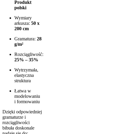
Produkt
polski
Wymiary
arkusza:
50 x
200 cm
Gramatura:
28
g/m²
Rozciągliwość:
25% – 35%
Wytrzymała,
elastyczna
struktura
Łatwa w
modelowaniu
i formowaniu
Dzięki odpowiedniej
gramaturze i
rozciągliwości
bibuła doskonale
nadaje się do: