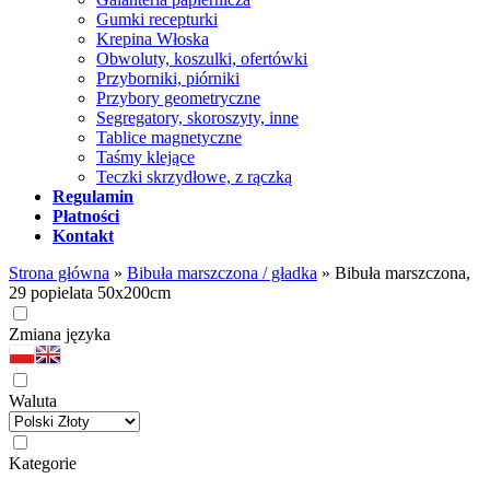
Gumki recepturki
Krepina Włoska
Obwoluty, koszulki, ofertówki
Przyborniki, piórniki
Przybory geometryczne
Segregatory, skoroszyty, inne
Tablice magnetyczne
Taśmy klejące
Teczki skrzydłowe, z rączką
Regulamin
Płatności
Kontakt
Strona główna
»
Bibuła marszczona / gładka
»
Bibuła marszczona,
29 popielata 50x200cm
Zmiana języka
Waluta
Kategorie