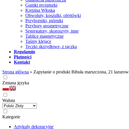
Gumki recepturki
Krepina Włoska
Obwoluty, koszulki, ofertówki
Przyborniki, piórniki
Przybory geometryczne
Segregatory, skoroszyty, inne
Tablice magnetyczne
Taśmy klejące
Teczki skrzydłowe, z rączką
Regulamin
Płatności
Kontakt
Strona główna
»
Zapytanie o produkt Bibuła marszczona, 21 lazur
Zmiana języka
Waluta
Kategorie
Artykuły dekoracyjne