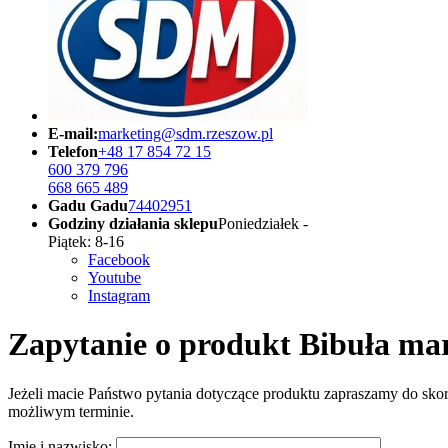
E-mail:
marketing@sdm.rzeszow.pl
Telefon
+48 17 854 72 15
600 379 796
668 665 489
Gadu Gadu
74402951
Godziny działania sklepu
Poniedziałek -
Piątek: 8-16
Facebook
Youtube
Instagram
Zapytanie o produkt Bibuła ma
Jeżeli macie Państwo pytania dotyczące produktu zapraszamy do skor
możliwym terminie.
Imię i nazwisko: