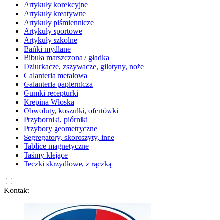
Artykuły korekcyjne
Artykuły kreatywne
Artykuły piśmiennicze
Artykuły sportowe
Artykuły szkolne
Bańki mydlane
Bibuła marszczona / gładka
Dziurkacze, zszywacze, gilotyny, noże
Galanteria metalowa
Galanteria papiernicza
Gumki recepturki
Krepina Włoska
Obwoluty, koszulki, ofertówki
Przyborniki, piórniki
Przybory geometryczne
Segregatory, skoroszyty, inne
Tablice magnetyczne
Taśmy klejące
Teczki skrzydłowe, z rączką
Kontakt