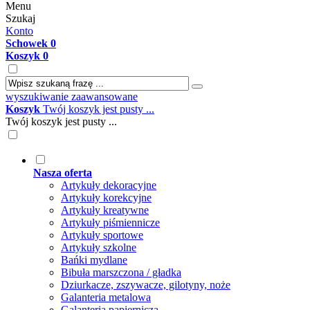
Menu
Szukaj
Konto
Schowek
0
Koszyk
0
wyszukiwanie zaawansowane
Koszyk
Twój koszyk jest pusty ...
Twój koszyk jest pusty ...
Nasza oferta
Artykuły dekoracyjne
Artykuły korekcyjne
Artykuły kreatywne
Artykuły piśmiennicze
Artykuły sportowe
Artykuły szkolne
Bańki mydlane
Bibuła marszczona / gładka
Dziurkacze, zszywacze, gilotyny, noże
Galanteria metalowa
Galanteria papiernicza