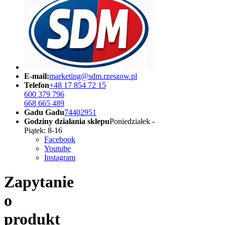
E-mail:
marketing@sdm.rzeszow.pl
Telefon
+48 17 854 72 15
600 379 796
668 665 489
Gadu Gadu
74402951
Godziny działania sklepu
Poniedziałek -
Piątek: 8-16
Facebook
Youtube
Instagram
Zapytanie
o
produkt