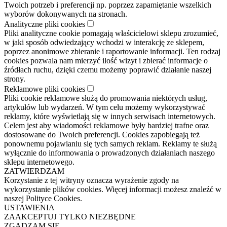
Twoich potrzeb i preferencji np. poprzez zapamiętanie wszelkich
wyborów dokonywanych na stronach.
Analityczne pliki cookies
Pliki analityczne cookie pomagają właścicielowi sklepu zrozumieć,
w jaki sposób odwiedzający wchodzi w interakcję ze sklepem,
poprzez anonimowe zbieranie i raportowanie informacji. Ten rodzaj
cookies pozwala nam mierzyć ilość wizyt i zbierać informacje o
źródłach ruchu, dzięki czemu możemy poprawić działanie naszej
strony.
Reklamowe pliki cookies
Pliki cookie reklamowe służą do promowania niektórych usług,
artykułów lub wydarzeń. W tym celu możemy wykorzystywać
reklamy, które wyświetlają się w innych serwisach internetowych.
Celem jest aby wiadomości reklamowe były bardziej trafne oraz
dostosowane do Twoich preferencji. Cookies zapobiegają też
ponownemu pojawianiu się tych samych reklam. Reklamy te służą
wyłącznie do informowania o prowadzonych działaniach naszego
sklepu internetowego.
ZATWIERDZAM
Korzystanie z tej witryny oznacza wyrażenie zgody na
wykorzystanie plików cookies. Więcej informacji możesz znaleźć w
naszej Polityce Cookies.
USTAWIENIA
ZAAKCEPTUJ TYLKO NIEZBĘDNE
ZGADZAM SIĘ