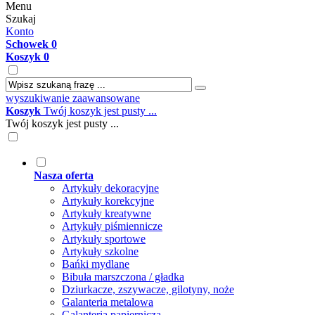
Menu
Szukaj
Konto
Schowek
0
Koszyk
0
wyszukiwanie zaawansowane
Koszyk
Twój koszyk jest pusty ...
Twój koszyk jest pusty ...
Nasza oferta
Artykuły dekoracyjne
Artykuły korekcyjne
Artykuły kreatywne
Artykuły piśmiennicze
Artykuły sportowe
Artykuły szkolne
Bańki mydlane
Bibuła marszczona / gładka
Dziurkacze, zszywacze, gilotyny, noże
Galanteria metalowa
Galanteria papiernicza