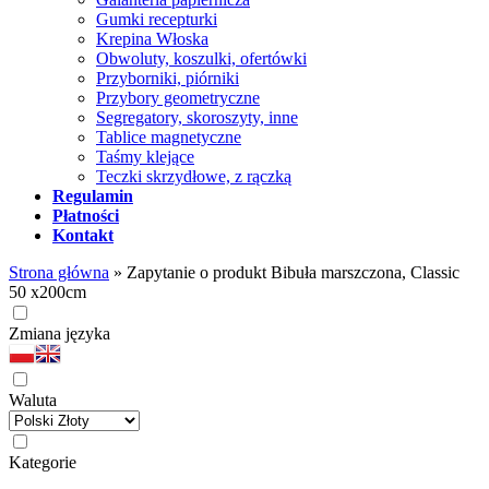
Gumki recepturki
Krepina Włoska
Obwoluty, koszulki, ofertówki
Przyborniki, piórniki
Przybory geometryczne
Segregatory, skoroszyty, inne
Tablice magnetyczne
Taśmy klejące
Teczki skrzydłowe, z rączką
Regulamin
Płatności
Kontakt
Strona główna
»
Zapytanie o produkt Bibuła marszczona, Classic
50 x200cm
Zmiana języka
Waluta
Kategorie