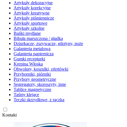
Artykuły dekoracyjne
Artykuły korekcyjne
Artykuły kreatywne
Artykuły piśmiennicze
Artykuły sportowe
Artykuły szkolne
Bańki mydlane
Bibuła marszczona / gładka
Dziurkacze, zszywacze, gilotyny, noże
Galanteria metalowa
Galanteria papiernicza
Gumki recepturki
Krepina Włoska
Obwoluty, koszulki, ofertówki
Przyborniki, piórniki
Przybory geometryczne
Segregatory, skoroszyty, inne
Tablice magnetyczne
Taśmy klejące
Teczki skrzydłowe, z rączką
Kontakt