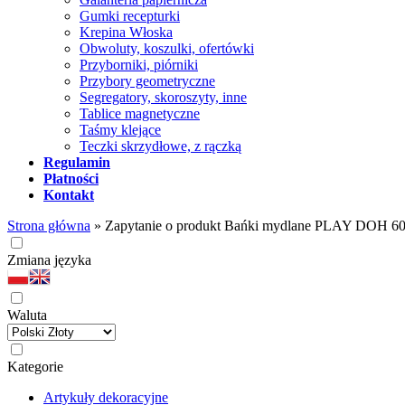
Gumki recepturki
Krepina Włoska
Obwoluty, koszulki, ofertówki
Przyborniki, piórniki
Przybory geometryczne
Segregatory, skoroszyty, inne
Tablice magnetyczne
Taśmy klejące
Teczki skrzydłowe, z rączką
Regulamin
Płatności
Kontakt
Strona główna
»
Zapytanie o produkt Bańki mydlane PLAY DOH 6
Zmiana języka
Waluta
Kategorie
Artykuły dekoracyjne