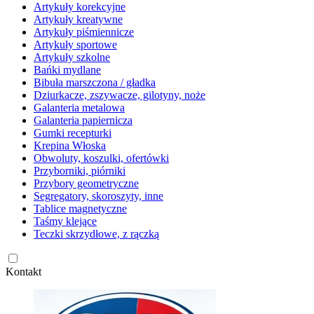
Artykuły korekcyjne
Artykuły kreatywne
Artykuły piśmiennicze
Artykuły sportowe
Artykuły szkolne
Bańki mydlane
Bibuła marszczona / gładka
Dziurkacze, zszywacze, gilotyny, noże
Galanteria metalowa
Galanteria papiernicza
Gumki recepturki
Krepina Włoska
Obwoluty, koszulki, ofertówki
Przyborniki, piórniki
Przybory geometryczne
Segregatory, skoroszyty, inne
Tablice magnetyczne
Taśmy klejące
Teczki skrzydłowe, z rączką
Kontakt