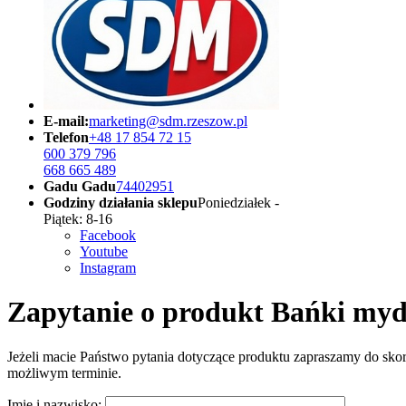
E-mail:
marketing@sdm.rzeszow.pl
Telefon
+48 17 854 72 15
600 379 796
668 665 489
Gadu Gadu
74402951
Godziny działania sklepu
Poniedziałek -
Piątek: 8-16
Facebook
Youtube
Instagram
Zapytanie o produkt Bańki m
Jeżeli macie Państwo pytania dotyczące produktu zapraszamy do skor
możliwym terminie.
Imię i nazwisko: