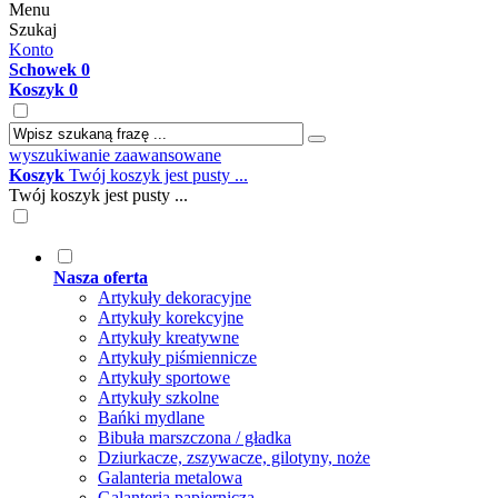
Menu
Szukaj
Konto
Schowek
0
Koszyk
0
wyszukiwanie zaawansowane
Koszyk
Twój koszyk jest pusty ...
Twój koszyk jest pusty ...
Nasza oferta
Artykuły dekoracyjne
Artykuły korekcyjne
Artykuły kreatywne
Artykuły piśmiennicze
Artykuły sportowe
Artykuły szkolne
Bańki mydlane
Bibuła marszczona / gładka
Dziurkacze, zszywacze, gilotyny, noże
Galanteria metalowa
Galanteria papiernicza