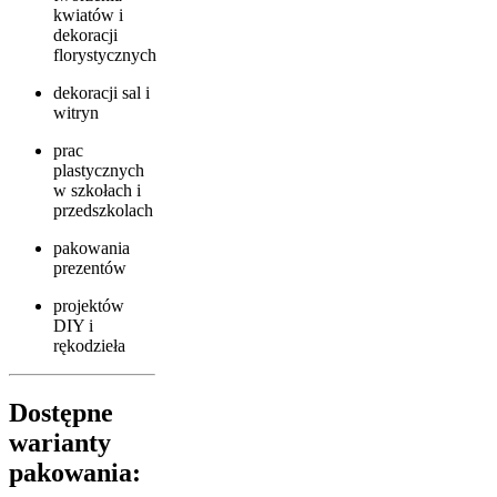
kwiatów i
dekoracji
florystycznych
dekoracji sal i
witryn
prac
plastycznych
w szkołach i
przedszkolach
pakowania
prezentów
projektów
DIY i
rękodzieła
Dostępne
warianty
pakowania: