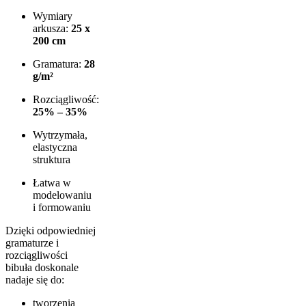
Wymiary
arkusza:
25 x
200 cm
Gramatura:
28
g/m²
Rozciągliwość:
25% – 35%
Wytrzymała,
elastyczna
struktura
Łatwa w
modelowaniu
i formowaniu
Dzięki odpowiedniej
gramaturze i
rozciągliwości
bibuła doskonale
nadaje się do:
tworzenia