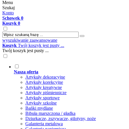
Menu
Szukaj
Konto
Schowek
0
Koszyk
0
wyszukiwanie zaawansowane
Koszyk
Twój koszyk jest pusty ...
Twój koszyk jest pusty ...
Nasza oferta
Artykuły dekoracyjne
Artykuły korekcyjne
Artykuły kreatywne
Artykuły piśmiennicze
Artykuły sportowe
Artykuły szkolne
Bańki mydlane
Bibuła marszczona / gładka
Dziurkacze, zszywacze, gilotyny, noże
Galanteria metalowa
Galanteria papiernicza