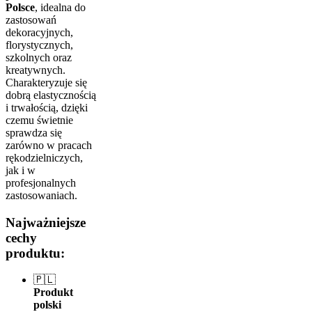
Polsce
, idealna do
zastosowań
dekoracyjnych,
florystycznych,
szkolnych oraz
kreatywnych.
Charakteryzuje się
dobrą elastycznością
i trwałością, dzięki
czemu świetnie
sprawdza się
zarówno w pracach
rękodzielniczych,
jak i w
profesjonalnych
zastosowaniach.
Najważniejsze
cechy
produktu:
🇵🇱
Produkt
polski