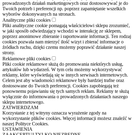
prowadzonych działań marketingowych oraz dostosowywać je do
Twoich potrzeb i preferencji np. poprzez zapamiętanie wszelkich
wyborów dokonywanych na stronach.
Analityczne pliki cookies
Pliki analityczne cookie pomagają właścicielowi sklepu zrozumieć,
w jaki sposób odwiedzający wchodzi w interakcję ze sklepem,
poprzez anonimowe zbieranie i raportowanie informacji. Ten rodzaj
cookies pozwala nam mierzyć ilość wizyt i zbierać informacje o
źródłach ruchu, dzięki czemu możemy poprawić działanie naszej
strony.
Reklamowe pliki cookies
Pliki cookie reklamowe służą do promowania niektórych usług,
artykułów lub wydarzeń. W tym celu możemy wykorzystywać
reklamy, które wyświetlają się w innych serwisach internetowych.
Celem jest aby wiadomości reklamowe były bardziej trafne oraz
dostosowane do Twoich preferencji. Cookies zapobiegają też
ponownemu pojawianiu się tych samych reklam. Reklamy te służą
wyłącznie do informowania o prowadzonych działaniach naszego
sklepu internetowego.
ZATWIERDZAM
Korzystanie z tej witryny oznacza wyrażenie zgody na
wykorzystanie plików cookies. Więcej informacji możesz znaleźć w
naszej Polityce Cookies.
USTAWIENIA
ZAAKCEPTUJ TYLKO NIEZBĘDNE