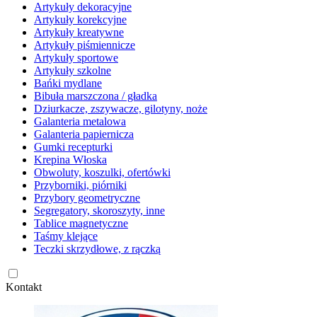
Artykuły dekoracyjne
Artykuły korekcyjne
Artykuły kreatywne
Artykuły piśmiennicze
Artykuły sportowe
Artykuły szkolne
Bańki mydlane
Bibuła marszczona / gładka
Dziurkacze, zszywacze, gilotyny, noże
Galanteria metalowa
Galanteria papiernicza
Gumki recepturki
Krepina Włoska
Obwoluty, koszulki, ofertówki
Przyborniki, piórniki
Przybory geometryczne
Segregatory, skoroszyty, inne
Tablice magnetyczne
Taśmy klejące
Teczki skrzydłowe, z rączką
Kontakt