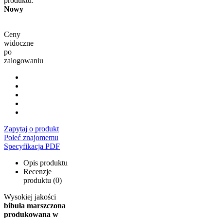
produktu:
Nowy
Ceny
widoczne
po
zalogowaniu
Zapytaj o produkt
Poleć znajomemu
Specyfikacja PDF
Opis produktu
Recenzje
produktu (0)
Wysokiej jakości
bibuła marszczona
produkowana w