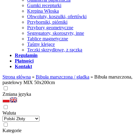
Gumki recepturki
Krepina Włoska
Obwoluty, koszulki, ofertówki
Przyborniki, piórniki
Przybory geometryczne
Segregatory, skoroszyty, inne
Tablice magnetyczne
Taśmy klejące
Teczki skrzydłowe, z rączką
Regulamin
Płatności
Kontakt
Strona główna
»
Bibuła marszczona / gładka
»
Bibuła marszczona,
pastelowy MIX 50x200cm
Zmiana języka
Waluta
Kategorie